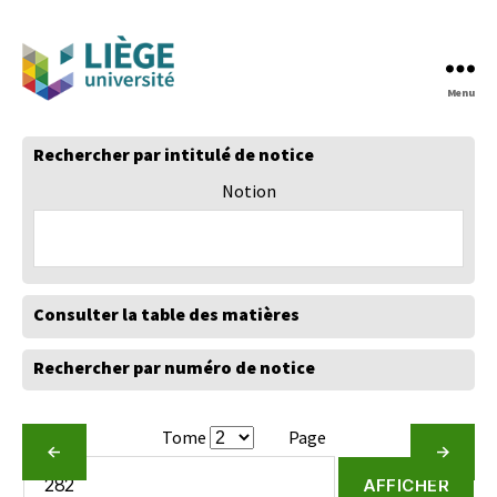
Menu
Atlas
Linguistique
Rechercher par intitulé de notice
de
la
Notion
Wallonie
|
ALW
Consulter la table des matières
Rechercher par numéro de notice
Tome
Page
←
→
AFFICHER