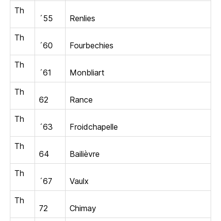
Th
´55
Renlies
Th
´60
Fourbechies
Th
´61
Monbliart
Th
62
Rance
Th
´63
Froidchapelle
Th
64
Bailièvre
Th
´67
Vaulx
Th
72
Chimay