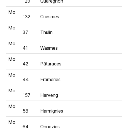
´29
Quaregnon
Mo
´32
Cuesmes
Mo
37
Thulin
Mo
41
Wasmes
Mo
42
Pâturages
Mo
44
Frameries
Mo
´57
Harveng
Mo
58
Harmignies
Mo
64
Onnezies