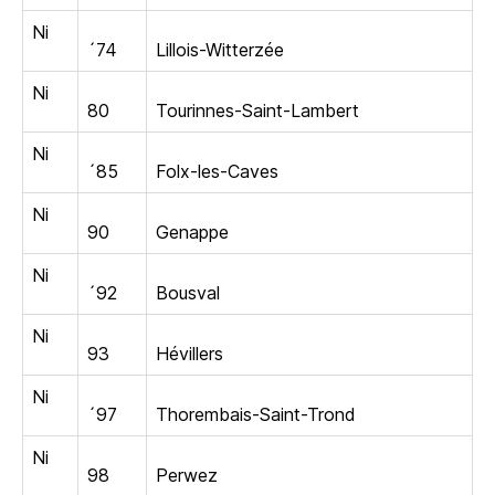
Ni
´74
Lillois-Witterzée
Ni
80
Tourinnes-Saint-Lambert
Ni
´85
Folx-les-Caves
Ni
90
Genappe
Ni
´92
Bousval
Ni
93
Hévillers
Ni
´97
Thorembais-Saint-Trond
Ni
98
Perwez