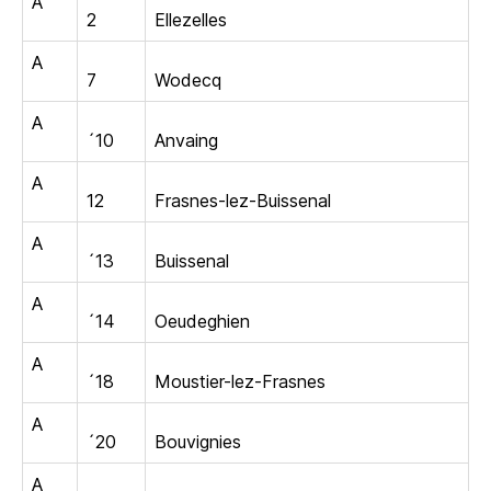
A
2
Ellezelles
A
7
Wodecq
A
´10
Anvaing
A
12
Frasnes-lez-Buissenal
A
´13
Buissenal
A
´14
Oeudeghien
A
´18
Moustier-lez-Frasnes
A
´20
Bouvignies
A