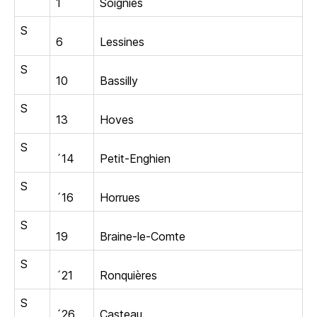
1
Soignies
S
6
Lessines
S
10
Bassilly
S
13
Hoves
S
´14
Petit-Enghien
S
´16
Horrues
S
19
Braine-le-Comte
S
´21
Ronquières
S
´26
Casteau