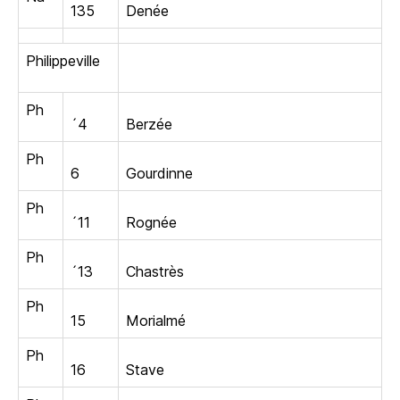
135
Denée
Philippeville
Ph
´4
Berzée
Ph
6
Gourdinne
Ph
´11
Rognée
Ph
´13
Chastrès
Ph
15
Morialmé
Ph
16
Stave