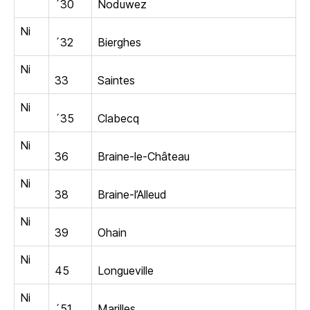
´30
Noduwez
Ni
´32
Bierghes
Ni
33
Saintes
Ni
´35
Clabecq
Ni
36
Braine-le-Château
Ni
38
Braine-l’Alleud
Ni
39
Ohain
Ni
45
Longueville
Ni
´51
Marilles