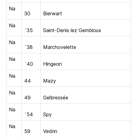
Na
30
Bierwart
Na
´35
Saint-Denis lez Gembloux
Na
´38
Marchovelette
Na
´40
Hingeon
Na
44
Mazy
Na
49
Gelbressée
Na
´54
Spy
Na
59
Vedrin