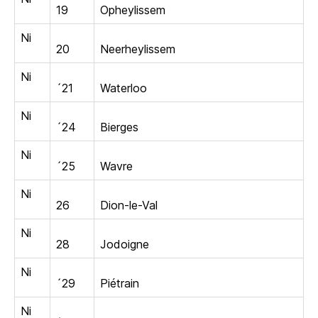
19
Opheylissem
Ni
20
Neerheylissem
Ni
´21
Waterloo
Ni
´24
Bierges
Ni
´25
Wavre
Ni
26
Dion-le-Val
Ni
28
Jodoigne
Ni
´29
Piétrain
Ni