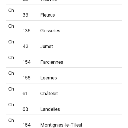
Ch
33
Fleurus
Ch
´36
Gosselies
Ch
43
Jumet
Ch
´54
Farciennes
Ch
´56
Leernes
Ch
61
Châtelet
Ch
63
Landelies
Ch
´64
Montignies-le-Tilleul