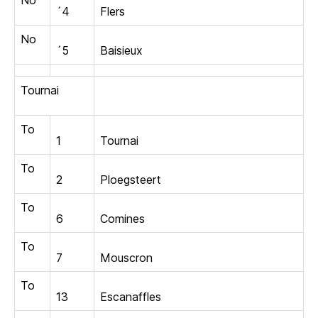
´4
Flers
No
´5
Baisieux
Tournai
To
1
Tournai
To
2
Ploegsteert
To
6
Comines
To
7
Mouscron
To
13
Escanaffles