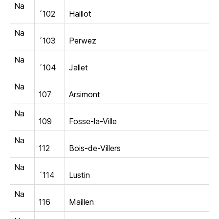
Na
´102
Haillot
Na
´103
Perwez
Na
´104
Jallet
Na
107
Arsimont
Na
109
Fosse-la-Ville
Na
112
Bois-de-Villers
Na
´114
Lustin
Na
116
Maillen