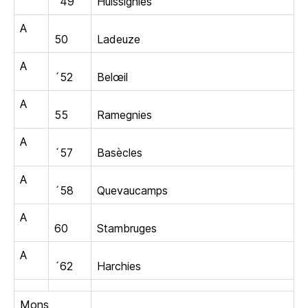
´49
Huissignies
A
50
Ladeuze
A
´52
Belœil
A
55
Ramegnies
A
´57
Basècles
A
´58
Quevaucamps
A
60
Stambruges
A
´62
Harchies
Mons