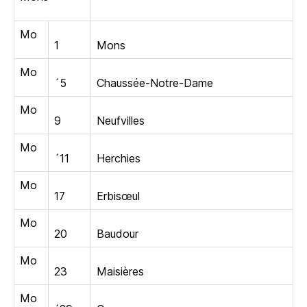
Mo
1
Mons
Mo
´5
Chaussée-Notre-Dame
Mo
9
Neufvilles
Mo
´11
Herchies
Mo
17
Erbisœul
Mo
20
Baudour
Mo
23
Maisières
Mo