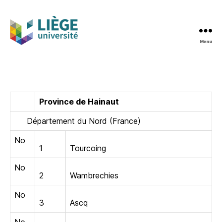
Menu
Atlas
Linguistique
de
la
Wallonie
Province de Hainaut
|
ALW
Département du Nord (France)
No
1
Tourcoing
No
2
Wambrechies
No
3
Ascq
No