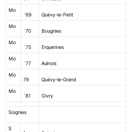
Mo
´69
Quévy-le-Petit
Mo
´70
Bougnies
Mo
´75
Erquennes
Mo
´77
Aulnois
Mo
79
Quévy-le-Grand
Mo
´81
Givry
Soignies
S