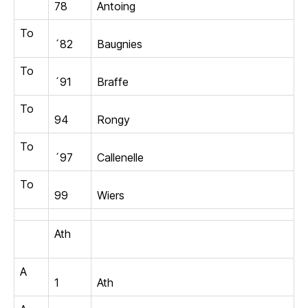
78
Antoing
To
´82
Baugnies
To
´91
Braffe
To
94
Rongy
To
´97
Callenelle
To
99
Wiers
Ath
A
1
Ath