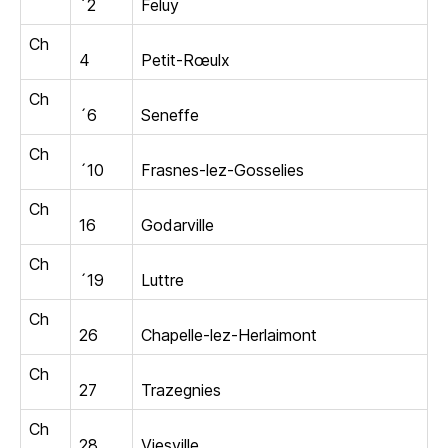
´2
Feluy
Ch
4
Petit-Rœulx
Ch
´6
Seneffe
Ch
´10
Frasnes-lez-Gosselies
Ch
16
Godarville
Ch
´19
Luttre
Ch
26
Chapelle-lez-Herlaimont
Ch
27
Trazegnies
Ch
28
Viesville