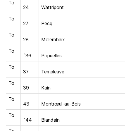
To
24
Wattripont
To
27
Pecq
To
28
Molembaix
To
´36
Popuelles
To
37
Templeuve
To
39
Kain
To
43
Montrœul-au-Bois
To
´44
Blandain