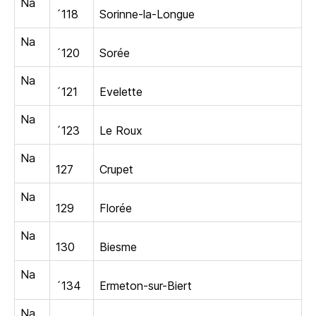
Na
´118
Sorinne-la-Longue
Na
´120
Sorée
Na
´121
Evelette
Na
´123
Le Roux
Na
127
Crupet
Na
129
Florée
Na
130
Biesme
Na
´134
Ermeton-sur-Biert
Na