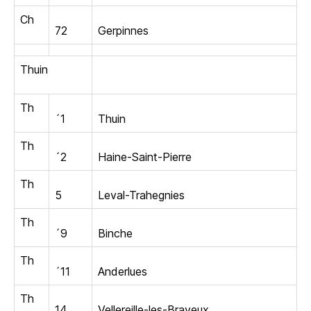
Ch
72
Gerpinnes
Thuin
Th
´1
Thuin
Th
´2
Haine-Saint-Pierre
Th
5
Leval-Trahegnies
Th
´9
Binche
Th
´11
Anderlues
Th
14
Vellereille-les-Brayeux