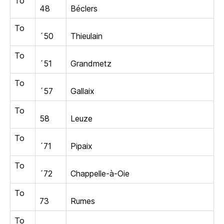
To
48
Béclers
To
´50
Thieulain
To
´51
Grandmetz
To
´57
Gallaix
To
58
Leuze
To
´71
Pipaix
To
´72
Chappelle-à-Oie
To
73
Rumes
To