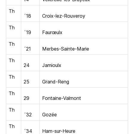
Th
´18
Croix-lez-Rouveroy
Th
´19
Faurœulx
Th
´21
Merbes-Sainte-Marie
Th
24
Jamioulx
Th
25
Grand-Reng
Th
29
Fontaine-Valmont
Th
´32
Gozée
Th
´34
Ham-sur-Heure