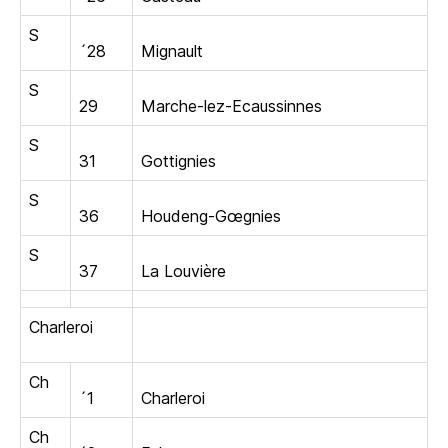
S
´28
Mignault
S
29
Marche-lez-Ecaussinnes
S
31
Gottignies
S
36
Houdeng-Gœgnies
S
37
La Louvière
Charleroi
Ch
´1
Charleroi
Ch