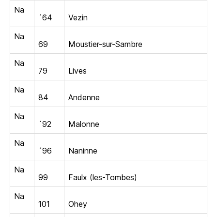
Na
´64
Vezin
Na
69
Moustier-sur-Sambre
Na
79
Lives
Na
84
Andenne
Na
´92
Malonne
Na
´96
Naninne
Na
99
Faulx (les-Tombes)
Na
101
Ohey