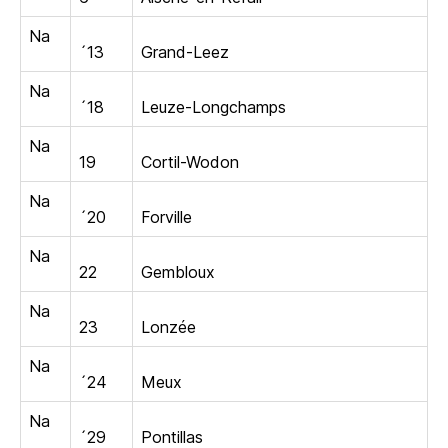
Na
´13
Grand-Leez
Na
´18
Leuze-Longchamps
Na
19
Cortil-Wodon
Na
´20
Forville
Na
22
Gembloux
Na
23
Lonzée
Na
´24
Meux
Na
´29
Pontillas