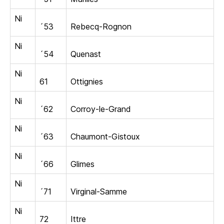
Ni
´53
Rebecq-Rognon
Ni
´54
Quenast
Ni
61
Ottignies
Ni
´62
Corroy-le-Grand
Ni
´63
Chaumont-Gistoux
Ni
´66
Glimes
Ni
´71
Virginal-Samme
Ni
72
Ittre