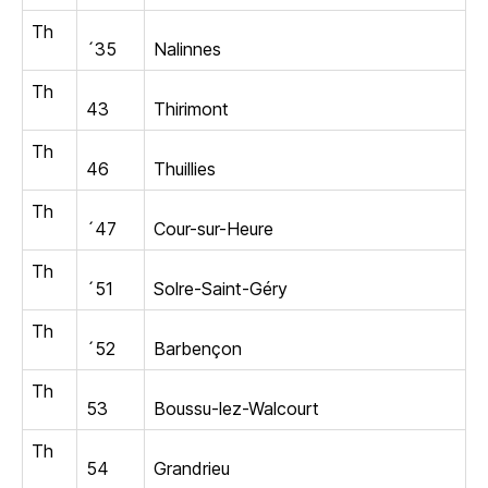
Th
´35
Nalinnes
Th
43
Thirimont
Th
46
Thuillies
Th
´47
Cour-sur-Heure
Th
´51
Solre-Saint-Géry
Th
´52
Barbençon
Th
53
Boussu-lez-Walcourt
Th
54
Grandrieu