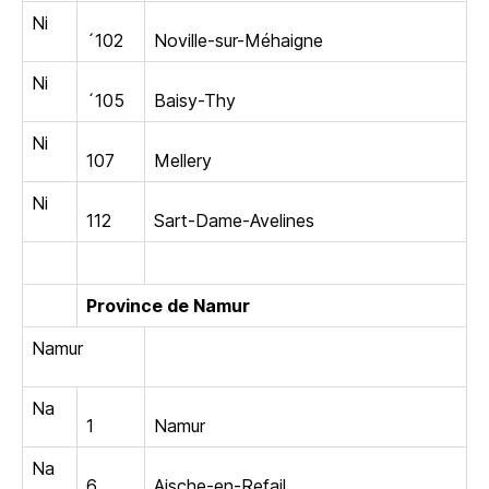
Ni
´102
Noville-sur-Méhaigne
Ni
´105
Baisy-Thy
Ni
107
Mellery
Ni
112
Sart-Dame-Avelines
Province de Namur
Namur
Na
1
Namur
Na
6
Aische-en-Refail