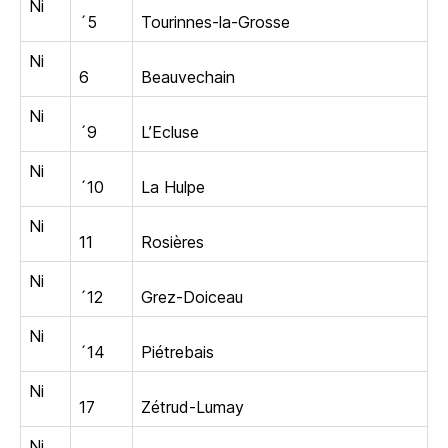
Ni
´5
Tourinnes-la-Grosse
Ni
6
Beauvechain
Ni
´9
L’Ecluse
Ni
´10
La Hulpe
Ni
11
Rosières
Ni
´12
Grez-Doiceau
Ni
´14
Piétrebais
Ni
17
Zétrud-Lumay
Ni